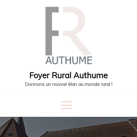
Skip
to
content
Foyer Rural Authume
Donnons un nouvel élan au monde rural !